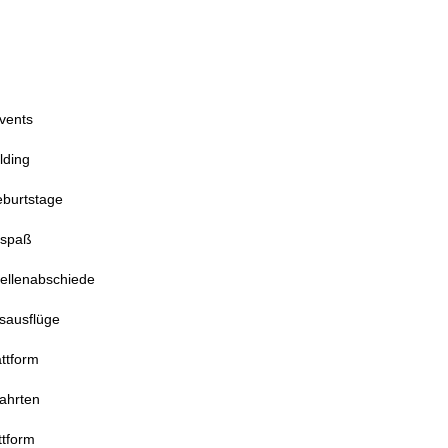
vents
lding
eburtstage
nspaß
ellenabschiede
sausflüge
ttform
ahrten
ttform